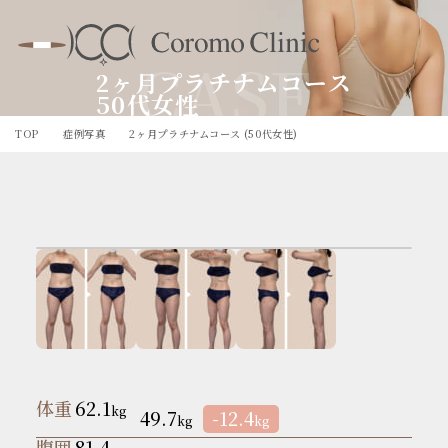
CASE
2ヶ月プラチナムコース
50代女性
TOP
症例写真
2ヶ月プラチナムコース (50代女性)
体重
62.1
kg
49.7
-12.4
kg
kg
腹囲
81.4