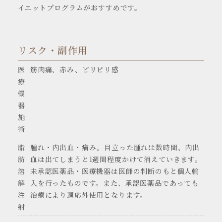
イエットプログラムがおすすめです。
リスク・副作用
医
筋肉痛、赤み、ピリピリ感
療
機
器
施
術
脂
腫れ・内出血・痛み。目立った腫れは数時間、内出
肪
血は出てしまうと1週間程度かけて消えていきます。
溶
未承認医薬品・医療機器は医師の判断のもと個人輸
解
入を行ったものです。また、承認医薬品であっても
注
治療により適応外使用となります。
射