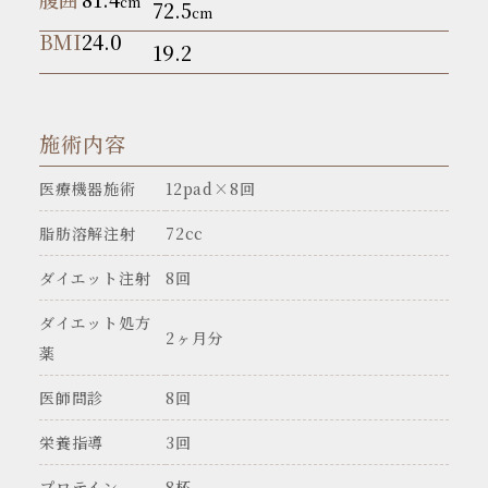
cm
72.5
cm
BMI
24.0
19.2
施術内容
医療機器施術
12pad×8回
脂肪溶解注射
72cc
ダイエット注射
8回
ダイエット処方
2ヶ月分
薬
医師問診
8回
栄養指導
3回
プロテイン
8杯