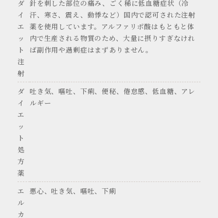
ダ
針を刺した部位の痛み、ごく稀に低血糖症状（冷
イ
汗、寒さ、震え、動悸など）国内で認可された注射
エ
薬を使用しています。アルファリポ酸はもともと体
ッ
内で生産される物質のため、大量に摂りすぎなけれ
ト
ば副作用や過剰症はまずありません。
注
射
ダ
吐き気、嘔吐、下痢、便秘、倦怠感、低血糖、アレ
イ
ルギー
エ
ッ
ト
処
方
薬
エ
悪心、吐き気、嘔吐、下痢
ル
カ