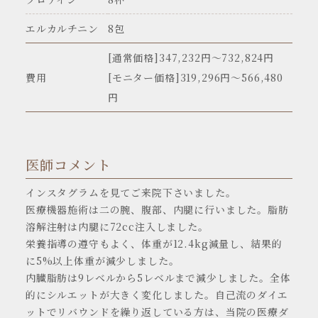
エルカルチニン
8包
[通常価格]347,232円〜732,824円
費用
[モニター価格]319,296円～566,480
円
医師コメント
インスタグラムを見てご来院下さいました。
医療機器施術は二の腕、腹部、内腿に行いました。脂肪
溶解注射は内腿に72cc注入しました。
栄養指導の遵守もよく、体重が12.4kg減量し、結果的
に5%以上体重が減少しました。
内臓脂肪は9レベルから5レベルまで減少しました。全体
的にシルエットが大きく変化しました。自己流のダイエ
ットでリバウンドを繰り返している方は、当院の医療ダ