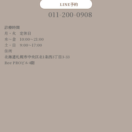
LINE予約
011-200-0908
診療時間
月・火 定休日
水～金 10:00〜21:00
土・日 9:00〜17:00
住所
北海道札幌市中央区北1条西3丁目3-33
Ree PROビル4階