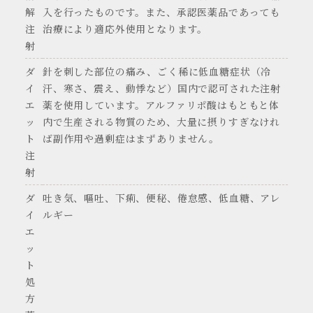
解
入を行ったものです。また、承認医薬品であっても
注
治療により適応外使用となります。
射
ダ
針を刺した部位の痛み、ごく稀に低血糖症状（冷
イ
汗、寒さ、震え、動悸など）国内で認可された注射
エ
薬を使用しています。アルファリポ酸はもともと体
ッ
内で生産される物質のため、大量に摂りすぎなけれ
ト
ば副作用や過剰症はまずありません。
注
射
ダ
吐き気、嘔吐、下痢、便秘、倦怠感、低血糖、アレ
イ
ルギー
エ
ッ
ト
処
方