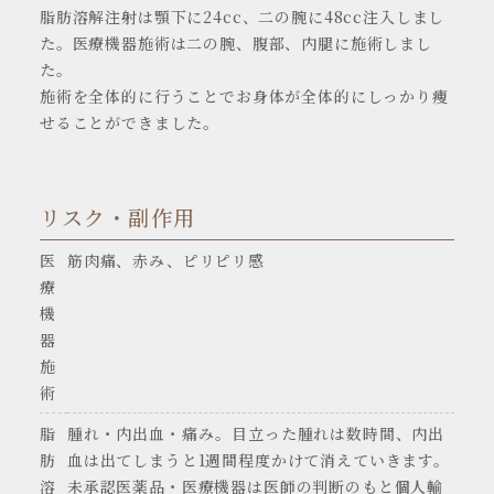
脂肪溶解注射は顎下に24cc、二の腕に48cc注入しまし
た。医療機器施術は二の腕、腹部、内腿に施術しまし
た。
施術を全体的に行うことでお身体が全体的にしっかり痩
せることができました。
リスク・副作用
医
筋肉痛、赤み、ピリピリ感
療
機
器
施
術
脂
腫れ・内出血・痛み。目立った腫れは数時間、内出
肪
血は出てしまうと1週間程度かけて消えていきます。
溶
未承認医薬品・医療機器は医師の判断のもと個人輸