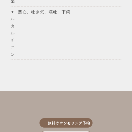
薬
エ
悪心、吐き気、嘔吐、下痢
ル
カ
ル
チ
ニ
ン
無料カウンセリング予約