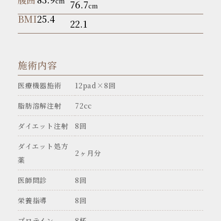
cm
76.7
cm
BMI
25.4
22.1
施術内容
医療機器施術
12pad×8回
脂肪溶解注射
72cc
ダイエット注射
8回
ダイエット処方
2ヶ月分
薬
医師問診
8回
栄養指導
8回
プロテイン
8杯