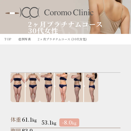
CASE
2ヶ月プラチナムコース
30代女性
TOP
症例写真
2ヶ月プラチナムコース (30代女性)
体重
61.1
kg
53.1
-8.0
kg
kg
腹囲
83.9