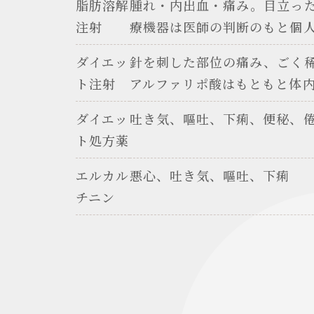
脂肪溶解
腫れ・内出血・痛み。目立っ
注射
療機器は医師の判断のもと個
ダイエッ
針を刺した部位の痛み、ごく
ト注射
アルファリポ酸はもともと体
ダイエッ
吐き気、嘔吐、下痢、便秘、
ト処方薬
エルカル
悪心、吐き気、嘔吐、下痢
チニン