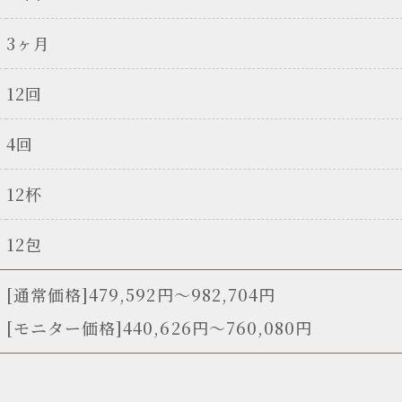
3ヶ月
12回
4回
12杯
12包
[通常価格]479,592円〜982,704円
[モニター価格]440,626円～760,080円