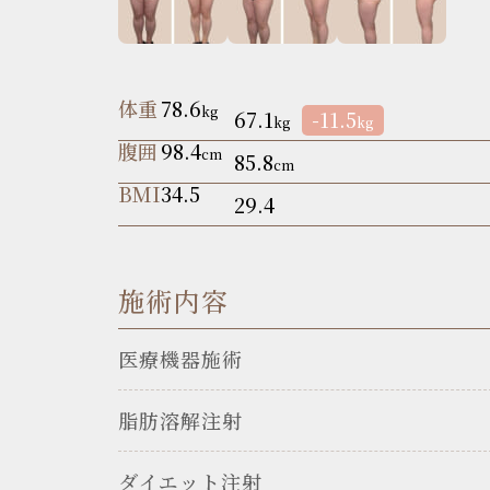
体重
78.6
kg
67.1
-11.5
kg
kg
腹囲
98.4
cm
85.8
cm
BMI
34.5
29.4
施術内容
医療機器施術
脂肪溶解注射
ダイエット注射