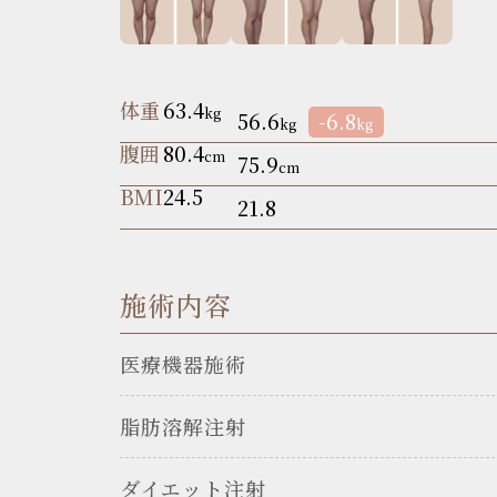
体重
63.4
kg
56.6
-6.8
kg
kg
腹囲
80.4
cm
75.9
cm
BMI
24.5
21.8
施術内容
医療機器施術
脂肪溶解注射
ダイエット注射