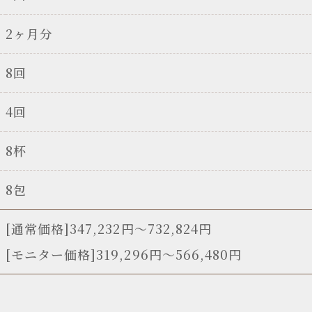
2ヶ月分
8回
4回
8杯
8包
[通常価格]347,232円〜732,824円
[モニター価格]319,296円～566,480円