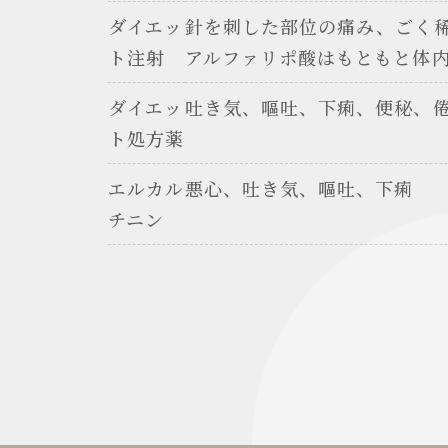
ダイエッ
針を刺した部位の痛み、ごく
ト注射
アルファリポ酸はもともと体
ダイエッ
吐き気、嘔吐、下痢、便秘、
ト処方薬
エルカル
悪心、吐き気、嘔吐、下痢
チニン