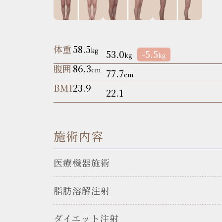
体重
58.5
kg
53.0
-5.5
kg
kg
腹囲
86.3
cm
77.7
cm
BMI
23.9
22.1
施術内容
医療機器施術
脂肪溶解注射
ダイエット注射