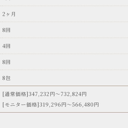
2ヶ月
8回
4回
8回
8包
[通常価格]347,232円〜732,824円
[モニター価格]319,296円～566,480円