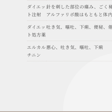
ダイエッ
針を刺した部位の痛み、ごく
ト注射
アルファリポ酸はもともと体
ダイエッ
吐き気、嘔吐、下痢、便秘、
ト処方薬
エルカル
悪心、吐き気、嘔吐、下痢
チニン