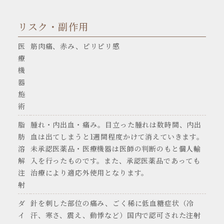
リスク・副作用
医
筋肉痛、赤み、ピリピリ感
療
機
器
施
術
脂
腫れ・内出血・痛み。目立った腫れは数時間、内出
肪
血は出てしまうと1週間程度かけて消えていきます。
溶
未承認医薬品・医療機器は医師の判断のもと個人輸
解
入を行ったものです。また、承認医薬品であっても
注
治療により適応外使用となります。
射
ダ
針を刺した部位の痛み、ごく稀に低血糖症状（冷
イ
汗、寒さ、震え、動悸など）国内で認可された注射