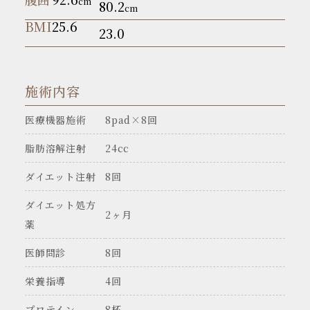
cm
80.2
cm
BMI
25.6
23.0
施術内容
医療機器施術
8pad×8回
脂肪溶解注射
24cc
ダイエット注射
8回
ダイエット処方
2ヶ月
薬
医師問診
8回
栄養指導
4回
プロテイン
8杯