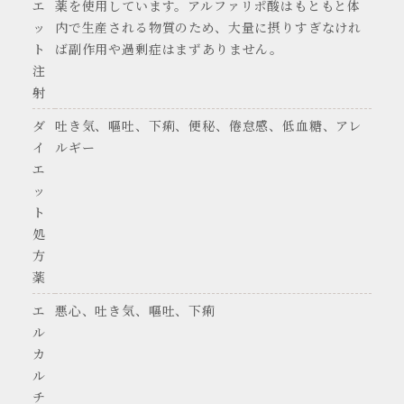
エ
薬を使用しています。アルファリポ酸はもともと体
ッ
内で生産される物質のため、大量に摂りすぎなけれ
ト
ば副作用や過剰症はまずありません。
注
射
ダ
吐き気、嘔吐、下痢、便秘、倦怠感、低血糖、アレ
イ
ルギー
エ
ッ
ト
処
方
薬
エ
悪心、吐き気、嘔吐、下痢
ル
カ
ル
チ