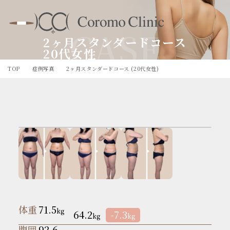
CASE
2ヶ月スタンダードコース
20代女性
TOP
症例写真
2ヶ月スタンダードコース (20代女性)
体重
71.5
kg
64.2
-7.3
kg
kg
腹囲
92.6