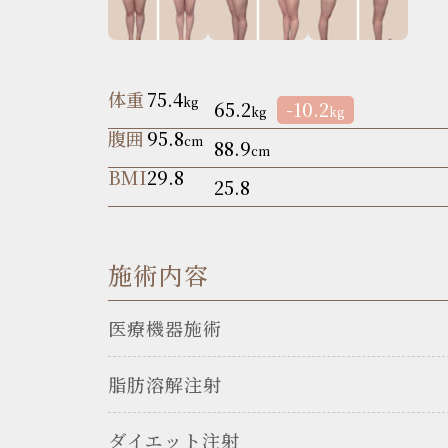
体重
75.4
kg
65.2
-10.2
kg
kg
腹囲
95.8
cm
88.9
cm
BMI
29.8
25.8
施術内容
医療機器施術
脂肪溶解注射
ダイエット注射