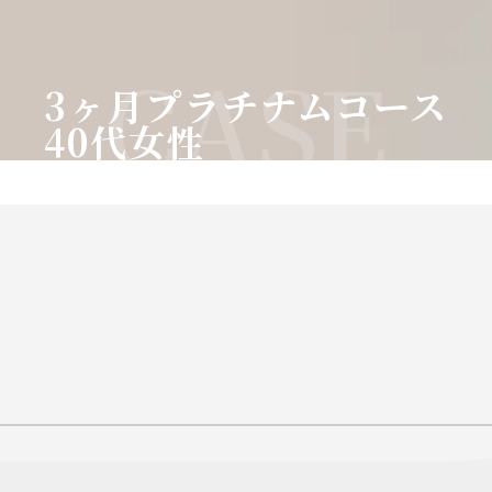
CASE
3ヶ月プラチナムコース
40代女性