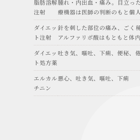
脂肪溶解
腫れ・内出血・痛み。目立っ
注射
療機器は医師の判断のもと個
ダイエッ
針を刺した部位の痛み、ごく
ト注射
アルファリポ酸はもともと体
ダイエッ
吐き気、嘔吐、下痢、便秘、
ト処方薬
エルカル
悪心、吐き気、嘔吐、下痢
チニン