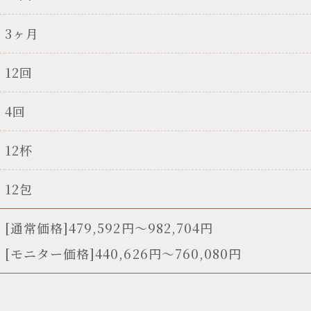
3ヶ月
12回
4回
12杯
12包
[通常価格]479,592円〜982,704円
[モニター価格]440,626円～760,080円