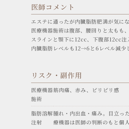
医師コメント
エステに通ったが内臓脂肪肥満が気に
医療機器施術は腹部、腰回りと太もも、ヒ
スラインと顎下に12cc、下腹部12cc
内臓脂肪レベルも12→6と6レベル減
リスク・副作用
医療機器
筋肉痛、赤み、ピリピリ感
施術
脂肪溶解
腫れ・内出血・痛み。目立っ
注射
療機器は医師の判断のもと個