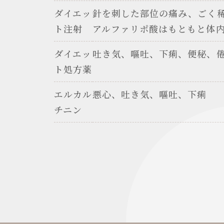
ダイエッ
針を刺した部位の痛み、ごく
ト注射
アルファリポ酸はもともと体
ダイエッ
吐き気、嘔吐、下痢、便秘、
ト処方薬
エルカル
悪心、吐き気、嘔吐、下痢
チニン