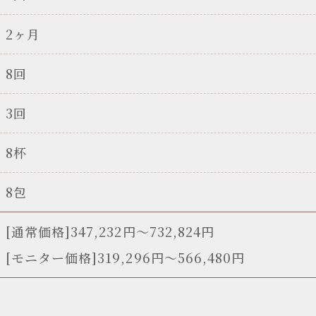
2ヶ月
8回
3回
8杯
8包
[通常価格]347,232円〜732,824円
[モニター価格]319,296円～566,480円