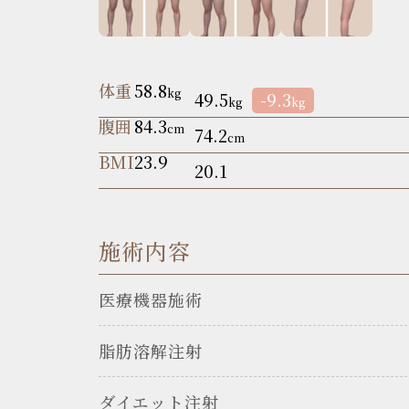
体重
58.8
kg
49.5
-9.3
kg
kg
腹囲
84.3
cm
74.2
cm
BMI
23.9
20.1
施術内容
医療機器施術
脂肪溶解注射
ダイエット注射