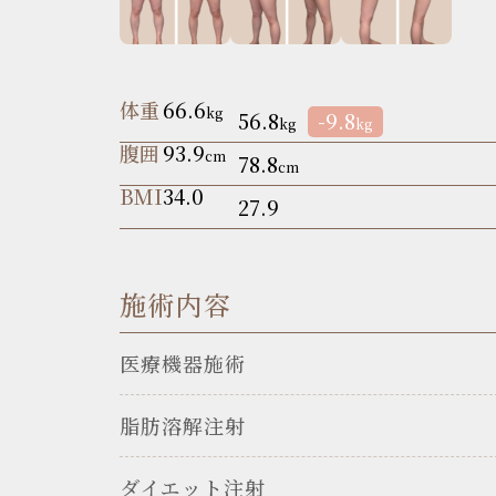
体重
66.6
kg
56.8
-9.8
kg
kg
腹囲
93.9
cm
78.8
cm
BMI
34.0
27.9
施術内容
医療機器施術
脂肪溶解注射
ダイエット注射