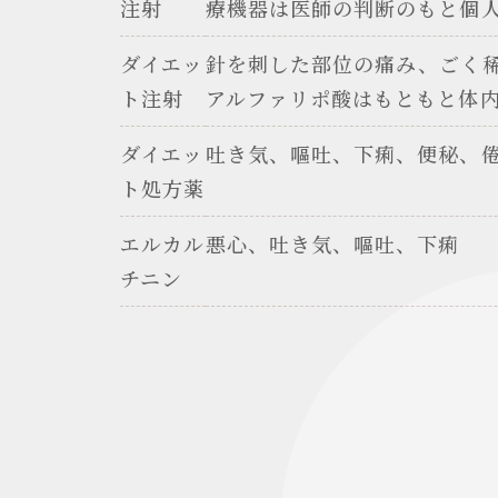
注射
療機器は医師の判断のもと個
ダイエッ
針を刺した部位の痛み、ごく
ト注射
アルファリポ酸はもともと体
ダイエッ
吐き気、嘔吐、下痢、便秘、
ト処方薬
エルカル
悪心、吐き気、嘔吐、下痢
チニン