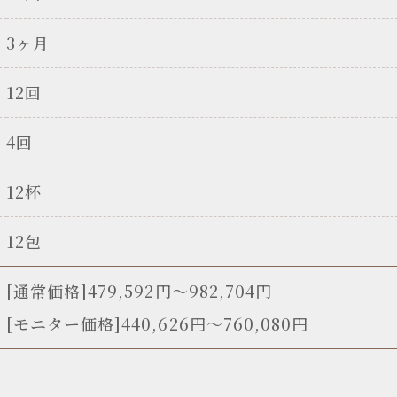
3ヶ月
12回
4回
12杯
12包
[通常価格]479,592円〜982,704円
[モニター価格]440,626円～760,080円