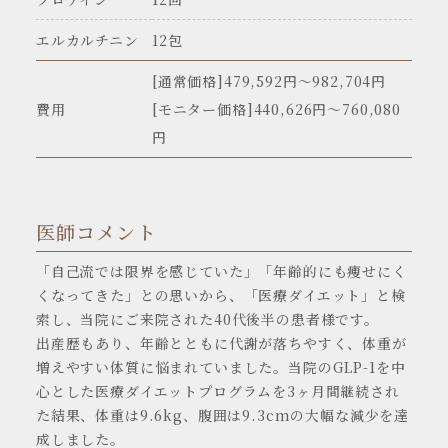
エルカルチニン
12包
[通常価格]479,592円〜982,704円
費用
[モニター価格]440,626円～760,080
円
医師コメント
「自己流では限界を感じていた」「年齢的にも痩せにく
くなってきた」との思いから、「医療ダイエット」と検
索し、当院にご来院された40代後半の患者様です。
出産歴もあり、年齢とともに代謝が落ちやすく、体重が
増えやすい体質に悩まれていました。当院のGLP-1を中
心とした医療ダイエットプログラムを3ヶ月間継続され
た結果、体重は9.6kg、腹囲は9.3cmの大幅な減少を達
成しました。