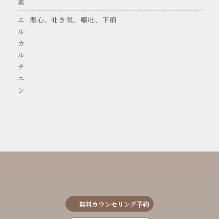
薬
エ
悪心、吐き気、嘔吐、下痢
ル
カ
ル
チ
ニ
ン
無料カウンセリング予約