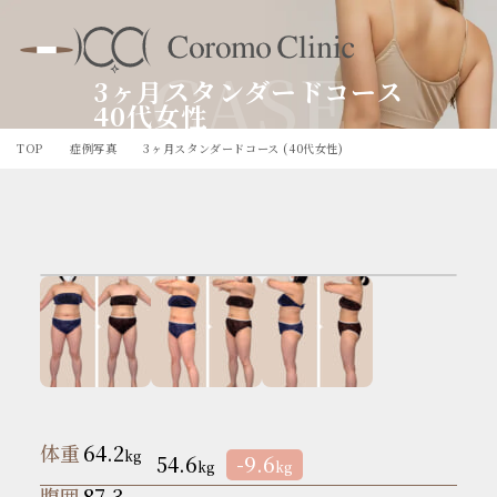
CASE
3ヶ月スタンダードコース
40代女性
TOP
症例写真
3ヶ月スタンダードコース (40代女性)
体重
64.2
kg
54.6
-9.6
kg
kg
腹囲
87.3