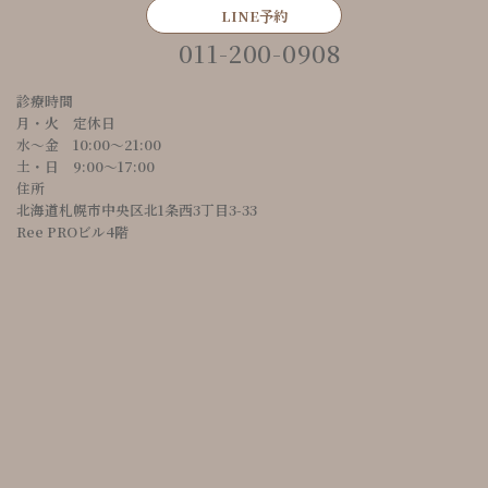
LINE予約
011-200-0908
診療時間
月・火 定休日
水～金 10:00〜21:00
土・日 9:00〜17:00
住所
北海道札幌市中央区北1条西3丁目3-33
Ree PROビル4階