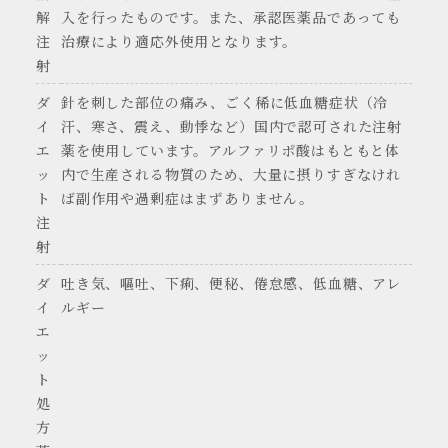
解
入を行ったものです。また、承認医薬品であっても
注
治療により適応外使用となります。
射
ダ
針を刺した部位の痛み、ごく稀に低血糖症状（冷
イ
汗、寒さ、震え、動悸など）国内で認可された注射
エ
薬を使用しています。アルファリポ酸はもともと体
ッ
内で生産される物質のため、大量に摂りすぎなけれ
ト
ば副作用や過剰症はまずありません。
注
射
ダ
吐き気、嘔吐、下痢、便秘、倦怠感、低血糖、アレ
イ
ルギー
エ
ッ
ト
処
方