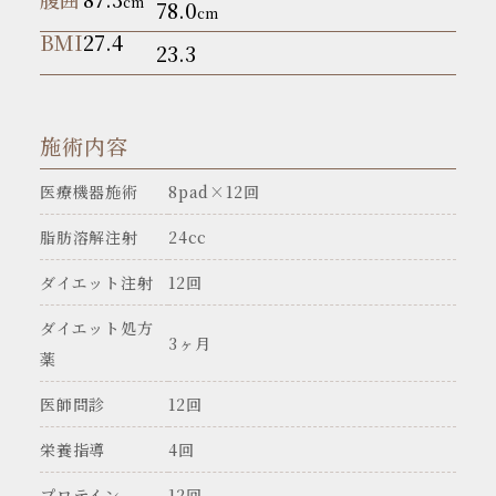
cm
78.0
cm
BMI
27.4
23.3
施術内容
医療機器施術
8pad×12回
脂肪溶解注射
24cc
ダイエット注射
12回
ダイエット処方
3ヶ月
薬
医師問診
12回
栄養指導
4回
プロテイン
12回