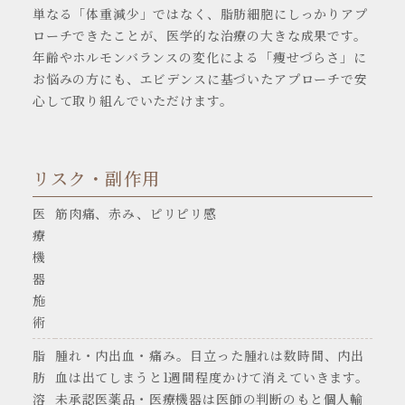
単なる「体重減少」ではなく、脂肪細胞にしっかりアプ
ローチできたことが、医学的な治療の大きな成果です。
年齢やホルモンバランスの変化による「痩せづらさ」に
お悩みの方にも、エビデンスに基づいたアプローチで安
心して取り組んでいただけます。
リスク・副作用
医
筋肉痛、赤み、ピリピリ感
療
機
器
施
術
脂
腫れ・内出血・痛み。目立った腫れは数時間、内出
肪
血は出てしまうと1週間程度かけて消えていきます。
溶
未承認医薬品・医療機器は医師の判断のもと個人輸