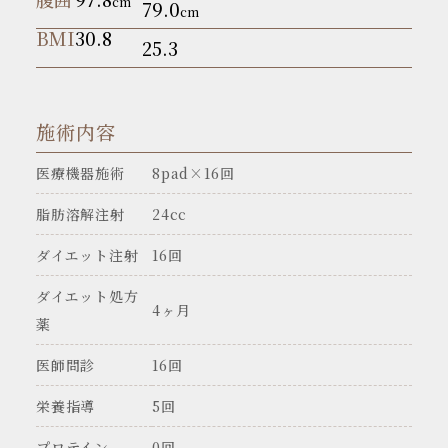
cm
79.0
cm
BMI
30.8
25.3
施術内容
医療機器施術
8pad×16回
脂肪溶解注射
24cc
ダイエット注射
16回
ダイエット処方
4ヶ月
薬
医師問診
16回
栄養指導
5回
プロテイン
0回