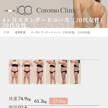
CASE
4ヶ月スタンダードコース（20代女性）
20代女性
TOP
症例写真
4ヶ月スタンダードコース（20代女性） (20代女性)
体重
74.9
kg
61.3
-13.6
kg
kg
腹囲
97.8