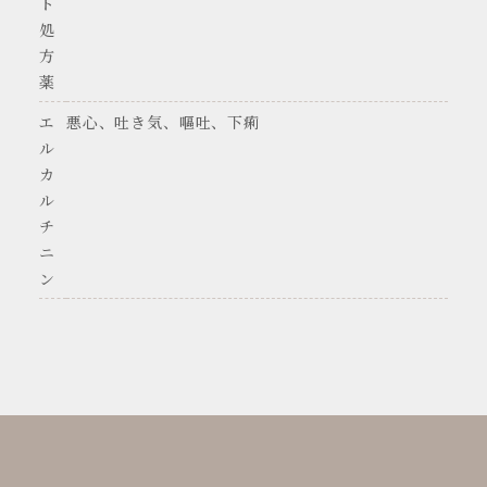
ト
処
方
薬
エ
悪心、吐き気、嘔吐、下痢
ル
カ
ル
チ
ニ
ン