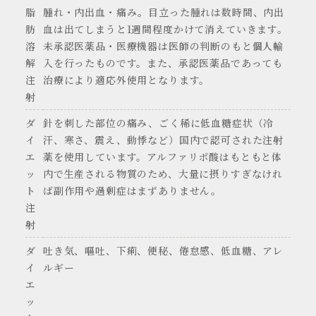
脂
腫れ・内出血・痛み。目立った腫れは数時間、内出
肪
血は出てしまうと1週間程度かけて消えていきます。
溶
未承認医薬品・医療機器は医師の判断のもと個人輸
解
入を行ったものです。また、承認医薬品であっても
注
治療により適応外使用となります。
射
ダ
針を刺した部位の痛み、ごく稀に低血糖症状（冷
イ
汗、寒さ、震え、動悸など）国内で認可された注射
エ
薬を使用しています。アルファリポ酸はもともと体
ッ
内で生産される物質のため、大量に摂りすぎなけれ
ト
ば副作用や過剰症はまずありません。
注
射
ダ
吐き気、嘔吐、下痢、便秘、倦怠感、低血糖、アレ
イ
ルギー
エ
ッ