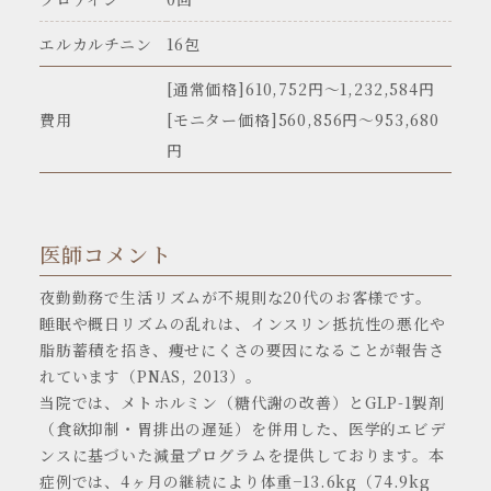
エルカルチニン
16包
[通常価格]610,752円〜1,232,584円
費用
[モニター価格]560,856円～953,680
円
医師コメント
夜勤勤務で生活リズムが不規則な20代のお客様です。
睡眠や概日リズムの乱れは、インスリン抵抗性の悪化や
脂肪蓄積を招き、痩せにくさの要因になることが報告さ
れています（PNAS, 2013）。
当院では、メトホルミン（糖代謝の改善）とGLP-1製剤
（食欲抑制・胃排出の遅延）を併用した、医学的エビデ
ンスに基づいた減量プログラムを提供しております。本
症例では、4ヶ月の継続により体重−13.6kg（74.9kg