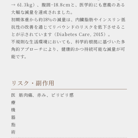
→ 61.3kg）、腹囲−18.8cmと、医学的にも意義のある
大幅な減量を達成されました。
初期体重から約18％の減量は、内臓脂肪やインスリン抵
抗性の改善を通じてリバウンドのリスクを低下させるこ
とが示されています（Diabetes Care, 2015）。
不規則な生活環境においても、科学的根拠に基づいた多
角的アプローチにより、健康的かつ持続可能な減量が可
能です。
リスク・副作用
医
筋肉痛、赤み、ピリピリ感
療
機
器
施
術