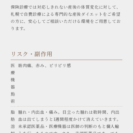
保険診療では対応しきれない産後の体質変化に対して、
札幌で自費診療による専門的な産後ダイエットをご希望
の方に、安心してご相談いただける環境をご用意してお
ります。
リスク・副作用
医
筋肉痛、赤み、ピリピリ感
療
機
器
施
術
脂
腫れ・内出血・痛み。目立った腫れは数時間、内出
肪
血は出てしまうと1週間程度かけて消えていきます。
溶
未承認医薬品・医療機器は医師の判断のもと個人輸