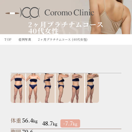
CASE
2ヶ月プラチナムコース
40代女性
TOP
症例写真
2ヶ月プラチナムコース (40代女性)
体重
56.4
kg
48.7
-7.7
kg
kg
腹囲
79.6