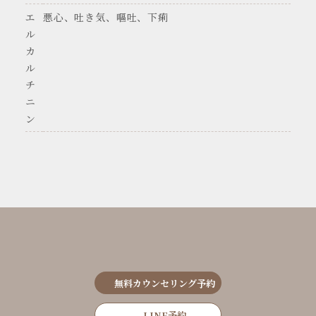
エ
悪心、吐き気、嘔吐、下痢
ル
カ
ル
チ
ニ
ン
無料カウンセリング予約
LINE予約