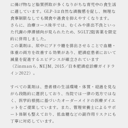
に揚げ物など脂質摂取が多くなりがちな育児中の食生活
に適しています。GLP-1は自然な満腹感を促し、無理な
食事制限なしでも間食や過食を抑えやすくなります。
さらに、治療コース後半では、むくみや排出不良といっ
た代謝の停滞傾向が見られたため、SGLT2阻害薬を限定
的に併用しました。
この薬剤は、尿中にブドウ糖を排出させることで血糖・
体重の両方を改善する効果があり、肥満症患者において
減量を促進するエビデンスが確立されています
（Zinmanら, NEJM, 2015／日本肥満症診療ガイドラ
イン2022）。
すべての薬剤は、患者様の生活環境・体質・経過を見な
がら段階的に選択しており、当院では一律の処方ではな
く、医学的根拠に基づいたオーダーメイドの医療ダイエ
ットをご提案しています。また、管理栄養士によるサポ
ート体制も整えており、低血糖などの副作用リスクにも
丁寧に対応しています。