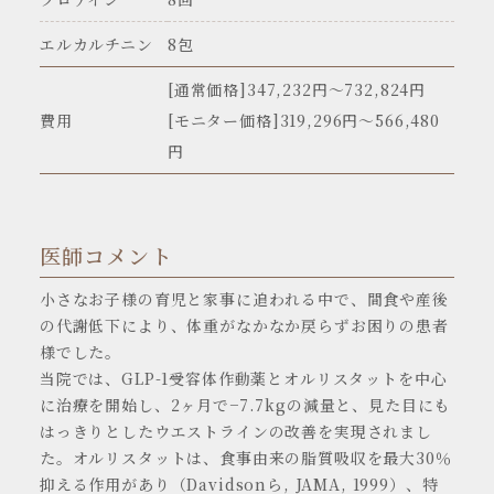
エルカルチニン
8包
[通常価格]347,232円〜732,824円
費用
[モニター価格]319,296円～566,480
円
医師コメント
小さなお子様の育児と家事に追われる中で、間食や産後
の代謝低下により、体重がなかなか戻らずお困りの患者
様でした。
当院では、GLP-1受容体作動薬とオルリスタットを中心
に治療を開始し、2ヶ月で−7.7kgの減量と、見た目にも
はっきりとしたウエストラインの改善を実現されまし
た。オルリスタットは、食事由来の脂質吸収を最大30％
抑える作用があり（Davidsonら, JAMA, 1999）、特