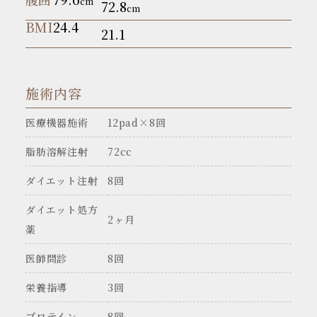
cm
72.8
cm
BMI
24.4
21.1
施術内容
医療機器施術
12pad×8回
脂肪溶解注射
72cc
ダイエット注射
8回
ダイエット処方
2ヶ月
薬
医師問診
8回
栄養指導
3回
プロテイン
8回