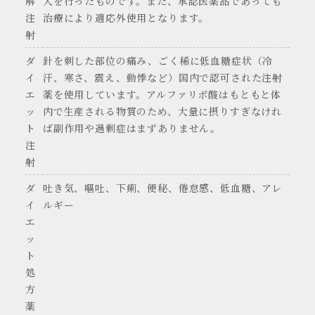
解
入を行ったものです。また、承認医薬品であっても
注
治療により適応外使用となります。
射
ダ
針を刺した部位の痛み、ごく稀に低血糖症状（冷
イ
汗、寒さ、震え、動悸など）国内で認可された注射
エ
薬を使用しています。アルファリポ酸はもともと体
ッ
内で生産される物質のため、大量に摂りすぎなけれ
ト
ば副作用や過剰症はまずありません。
注
射
ダ
吐き気、嘔吐、下痢、便秘、倦怠感、低血糖、アレ
イ
ルギー
エ
ッ
ト
処
方
薬