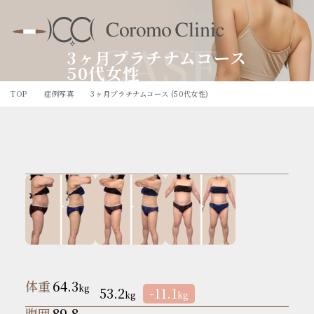
CASE
3ヶ月プラチナムコース
50代女性
TOP
症例写真
3ヶ月プラチナムコース (50代女性)
体重
64.3
kg
53.2
-11.1
kg
kg
腹囲
89.8