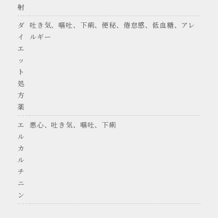
射
ダ
吐き気、嘔吐、下痢、便秘、倦怠感、低血糖、アレ
イ
ルギー
エ
ッ
ト
処
方
薬
エ
悪心、吐き気、嘔吐、下痢
ル
カ
ル
チ
ニ
ン