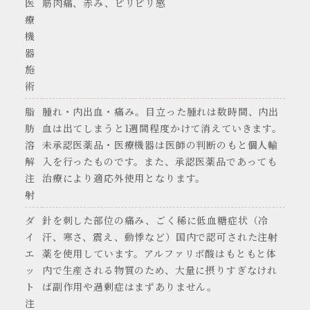
医
筋肉痛、赤み、ピリピリ感
療
機
器
施
術
脂
腫れ・内出血・痛み。目立った腫れは数時間、内出
肪
血は出てしまうと1週間程度かけて消えていきます。
溶
未承認医薬品・医療機器は医師の判断のもと個人輸
解
入を行ったものです。また、承認医薬品であっても
注
治療により適応外使用となります。
射
ダ
針を刺した部位の痛み、ごく稀に低血糖症状（冷
イ
汗、寒さ、震え、動悸など）国内で認可された注射
エ
薬を使用しています。アルファリポ酸はもともと体
ッ
内で生産される物質のため、大量に摂りすぎなけれ
ト
ば副作用や過剰症はまずありません。
注