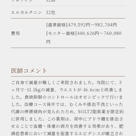
エルカルチニン
12包
[通常価格]479,592円〜982,704円
費用
[モニター価格]440,626円～760,080
円
医師コメント
ご自身で減量が難しくご来院されました。当院にて、3
ヶ月で−11.1kgの減量、ウエストが-16.6cmと改善しま
した。食欲抑制のコントロールはオゼンピックで行いま
した。治療コース後半では、むくみや排出不良といった
代謝の停滞傾向が見られたため、SGLT2阻害薬を限定的
に併用しました。この薬剤は、尿中にブドウ糖を排出さ
せることで血糖・体重の両方を改善する効果があり、肥
満症患者において減量を促進するエビデンスが確立され