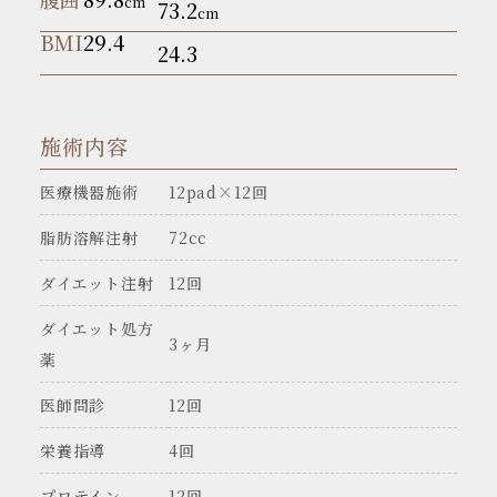
cm
73.2
cm
BMI
29.4
24.3
施術内容
医療機器施術
12pad×12回
脂肪溶解注射
72cc
ダイエット注射
12回
ダイエット処方
3ヶ月
薬
医師問診
12回
栄養指導
4回
プロテイン
12回