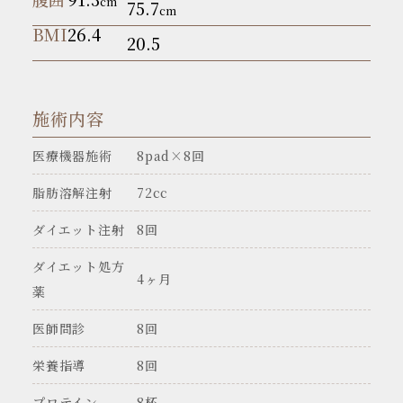
cm
75.7
cm
BMI
26.4
20.5
施術内容
医療機器施術
8pad×8回
脂肪溶解注射
72cc
ダイエット注射
8回
ダイエット処方
4ヶ月
薬
医師問診
8回
栄養指導
8回
プロテイン
8杯