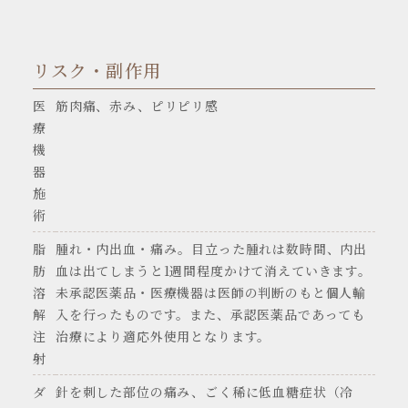
リスク・副作用
医
筋肉痛、赤み、ピリピリ感
療
機
器
施
術
脂
腫れ・内出血・痛み。目立った腫れは数時間、内出
肪
血は出てしまうと1週間程度かけて消えていきます。
溶
未承認医薬品・医療機器は医師の判断のもと個人輸
解
入を行ったものです。また、承認医薬品であっても
注
治療により適応外使用となります。
射
ダ
針を刺した部位の痛み、ごく稀に低血糖症状（冷