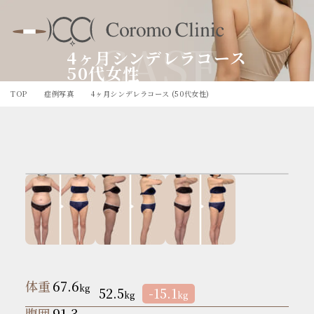
CASE
4ヶ月シンデレラコース
50代女性
TOP
症例写真
4ヶ月シンデレラコース (50代女性)
体重
67.6
kg
52.5
-15.1
kg
kg
腹囲
91.3