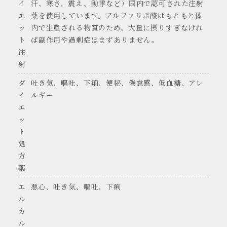
イ
汗、寒さ、震え、動悸など）国内で認可された注射
エ
薬を使用しています。アルファリポ酸はもともと体
ッ
内で生産される物質のため、大量に摂りすぎなけれ
ト
ば副作用や過剰症はまずありません。
注
射
ダ
吐き気、嘔吐、下痢、便秘、倦怠感、低血糖、アレ
イ
ルギー
エ
ッ
ト
処
方
薬
エ
悪心、吐き気、嘔吐、下痢
ル
カ
ル