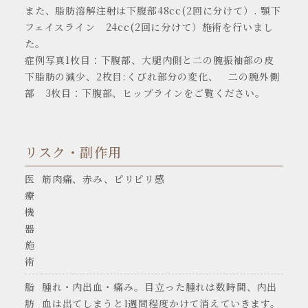
また、脂肪溶解注射は下腹部48cc(2回に分けて）. 顎下
フェイスライン 24cc(2回に分けて）施術を行いまし
た。
症例写真1枚目：下腹部、大腿内側と二の腕振袖部の皮
下脂肪の減少、2枚目:くびれ部分の変化、 二の腕外側
部 3枚目：下腹部、ヒップラインをご覧ください。
リスク・副作用
医
筋肉痛、赤み、ピリピリ感
療
機
器
施
術
脂
腫れ・内出血・痛み。目立った腫れは数時間、内出
肪
血は出てしまうと1週間程度かけて消えていきます。