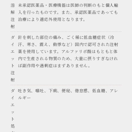
溶
未承認医薬品・医療機器は医師の判断のもと個人輸
解
入を行ったものです。また、承認医薬品であっても
注
治療により適応外使用となります。
射
ダ
針を刺した部位の痛み、ごく稀に低血糖症状（冷
イ
汗、寒さ、震え、動悸など）国内で認可された注射
エ
薬を使用しています。アルファリポ酸はもともと体
ッ
内で生産される物質のため、大量に摂りすぎなけれ
ト
ば副作用や過剰症はまずありません。
注
射
ダ
吐き気、嘔吐、下痢、便秘、倦怠感、低血糖、アレ
イ
ルギー
エ
ッ
ト
処