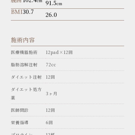
cm
91.5
cm
BMI
30.7
26.0
施術内容
医療機器施術
12pad×12回
脂肪溶解注射
72cc
ダイエット注射
12回
ダイエット処方
3ヶ月
薬
医師問診
12回
栄養指導
6回
プロテイン
12杯