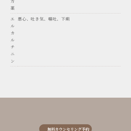
方
薬
エ
悪心、吐き気、嘔吐、下痢
ル
カ
ル
チ
ニ
ン
無料カウンセリング予約