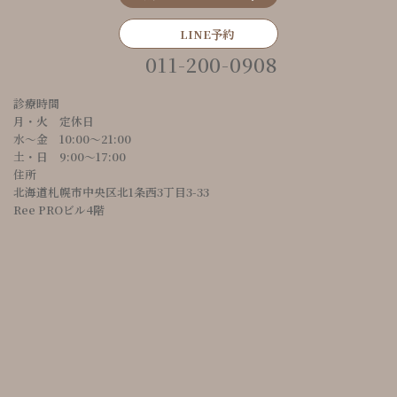
LINE予約
011-200-0908
診療時間
月・火 定休日
水～金 10:00〜21:00
土・日 9:00〜17:00
住所
北海道札幌市中央区北1条西3丁目3-33
Ree PROビル4階