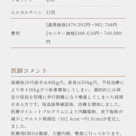
エルカルチニン
12包
[通常価格]479,592円〜982,704円
費用
[モニター価格]440,626円～760,080
円
医師コメント
結婚後20代前半は40kg代、産後は50kg代、不妊治療に
より年々10kgずつ体重増加してしまい、最終的には両
足の怪我を契機に歩行困難になり増量してしまった経緯
がある方です。採血結果確認後、治療を開始しました。
医療ダイエットプログラムにより内臓脂肪、皮下脂肪が
減少しウエスト周囲径（102.4cm→91.5cm)が変化し
ました。
医療用EMSは腹部、大腿内側、臀部に行っております。