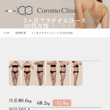
CASE
3ヶ月プラチナムコース
30代女性
TOP
症例写真
3ヶ月プラチナムコース (30代女性)
体重
80.6
kg
68.2
-12.4
kg
kg
腹囲
102.4