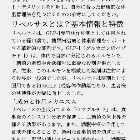
ト・デメリットを理解し、自分に合った健康的な体
重管理法を見つけるための参考にしてください。
リベルサスとは？基本情報と特徴
リベルサスは、GLP-1受容体作動薬として注目され
ている経口薬で、糖尿病治療と体重管理をサポート
する革新的な薬剤です。GLP-1（グルカゴン様ペプ
チド-1）は、体内で自然に分泌されるホルモンで、
血糖値の調整や食欲抑制に重要な役割を果たしま
す。従来、このホルモンを模倣した薬剤は注射によ
る投与が一般的でしたが、リベルサスは錠剤として
服用できる初のGLP-1受容体作動薬であり、患者様
の利便性が大幅に向上しました。
主成分と作用メカニズム
リベルサスの主成分である「セマグルチド」は、食
事後のインスリン分泌を促進し、血糖値の急上昇を
抑える効果があります。また、満腹中枢に作用して
食欲を抑えることで、過剰な食事摂取を防ぎます。
さらに、胃腸の消化スピードを緩やかにし、満腹感