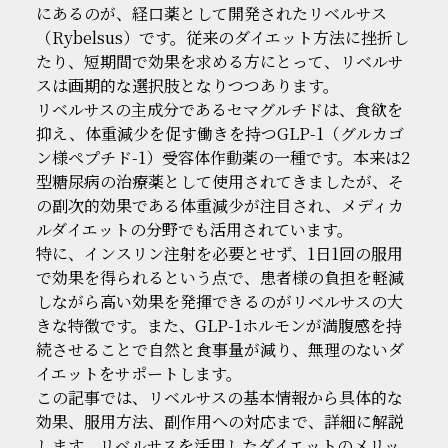
にあるのが、経口薬として開発されたリベルサス
（Rybelsus）です。従来のダイエット方法に挫折し
たり、短期間で効果を求める方にとって、リベルサ
スは画期的な選択肢となりつつあります。
リベルサスの主成分であるセマグルチドは、食欲を
抑え、体重減少を促す働きを持つGLP-1（グルカゴ
ン様ペプチド-1）受容体作動薬の一種です。本来は2
型糖尿病の治療薬として使用されてきましたが、そ
の副次的効果である体重減少が注目され、メディカ
ルダイエットの分野でも活用されています。
特に、インスリン注射を必要とせず、1日1回の服用
で効果を得られるという点で、患者様の負担を軽減
しながら高い効果を発揮できるのがリベルサスの大
きな特徴です。また、GLP-1ホルモンが満腹感を持
続させることで自然と食事量が減り、無理のないダ
イエットをサポートします。
この記事では、リベルサスの基本情報から具体的な
効果、服用方法、副作用への対応まで、詳細に解説
します。リベルサスを活用したダイエットのメリッ