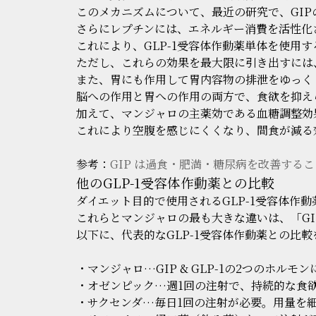
このメカニズムについて、最近の研究で、GI
さらにレプチンには、エネルギー消費を活性化
これにより、GLP-1受容体作動薬単体を使用
ただし、これらの効果を最大限に引き出すには
また、胃にも作用して胃内容物の排泄をゆっく
脳への作用と胃への作用の両方で、食欲を抑え
加えて、マンジャロの主薬効である血糖調整効
これにより空腹を感じにくくなり、間食が減る
参考：
GIP は過食・肥満・糖尿病を改善する
他のGLP-1受容体作動薬との比較
ダイエット目的で使用されるGLP-1受容体作
これらとマンジャロの最も大きな違いは、「GI
以下に、代表的なGLP-1受容体作動薬との比
・マンジャロ…GIP & GLP-1の2つのホ
・オゼンピック…週1回の注射で、持続的な食
・サクセンダ…毎日1回の注射が必要。用量を