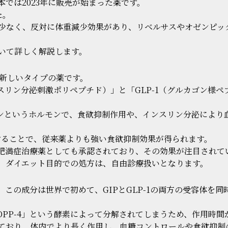
では2023年に販売が始まった薬です。
た。
少なく、反対に体重減少効果があり、リベルサスやオゼンピッ
いて詳しく解説します。
いう新しいタイプの薬です。
スリン分泌刺激ポリペプチド）」と「GLP-1（グルカゴン様ペ
レチンというホルモンで、食欲抑制作用や、インスリン分泌によ
作用することで、従来薬よりも強い食欲抑制効果が得られます。
肥満症治療薬としても承認されており、その効果が注目されて
。ダイエット目的での処方は、自由診療扱いとなります。
この成分は世界で初めて、GIPとGLP-1の両方の受容体を
に「DPP-4」という酵素によって分解されてしまうため、作用時
ており、体内でより長く作用し、血糖コントロールや食欲抑制