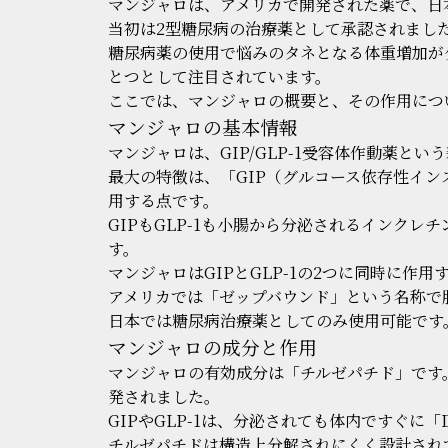
マンジャロは、アメリカで開発された薬で、日本
当初は2型糖尿病の治療薬として承認されまし
糖尿病薬の使用で悩みのタネとなる体重増加が
とつとして注目されています。
ここでは、マンジャロの概要と、その作用につ
マンジャロの基本情報
マンジャロは、GIP/GLP-1受容体作動薬と
最大の特徴は、「GIP（グルコース依存性イン
用する点です。
GIPもGLP-1も小腸から分泌されるインク
す。
マンジャロはGIPとGLP-1の2つに同時に
アメリカでは「ゼップバウンド」という名称で
日本では糖尿病治療薬としてのみ使用可能です
マンジャロの成分と作用
マンジャロの有効成分は「チルゼパチド」です。
発されました。
GIPやGLP-1は、分泌されても体内ですぐ
チルゼパチドは構造上分解されにくく設計され