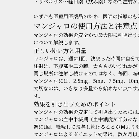
・リベルサス…経口薬（飲み薬）なので注射が
いずれも医療用医薬品のため、医師の指導のも
マンジャロの使用方法と注意点
マンジャロの効果を安全かつ最大限に引き出す
について解説します。
正しい使い方と用量
マンジャロは、週に1回、決まった時間に自分
注射は、下腹部や二の腕、太もものいずれかが
同じ場所に注射し続けるのではなく、毎回、場
マンジャロには、2.5mg、5mg、7.5mg、10
大切なのは、いきなり多量から始めない点です
す。
効果を引き出すためのポイント
マンジャロの効果を安定して引き出すためには
マンジャロの血中半減期（血中濃度が半分にな
週に1回、継続して投与し続けることが何より
マンジャロによるダイエット効果は、数か月以