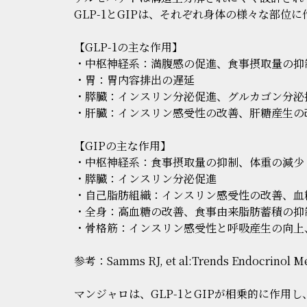
GLP-1とGIPは、それぞれ身体の様々な部位
【GLP-1の主な作用】
・中枢神経系：満腹感の促進、食事摂取量の抑
・胃：胃内容排出の遅延
・膵臓：インスリン分泌促進、グルカゴン分泌
・肝臓：インスリン感受性の改善、肝糖産生の
【GIPの主な作用】
・中枢神経系：食事摂取量の抑制、体重の減少
・膵臓：インスリン分泌促進
・自己脂肪組織：インスリン感受性の改善、血
・全身：高血糖の改善、食事由来脂肪蓄積の抑
・骨格筋：インスリン感受性と呼吸産生の向上
参考：Samms RJ, et al:Trends Endocrinol Meta
マンジャロは、GLP-1とGIPが相乗的に作用