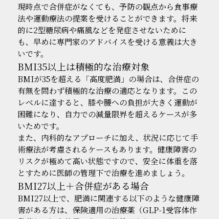
現時点で合併症がなくても、予防の観点から食事療
法や運動療法の提案を受けることができます。将来
的に2型糖尿病や痛風などを発症させないために
も、早めに専門家のアドバイスを受ける意義は大き
いです。
BMI35以上は積極的な治療対象
BMIが35を超える「高度肥満」の場合は、合併症の
有無を問わず積極的な治療の適応となります。この
レベルに達すると、膝や腰への負担が大きく運動が
困難になり、自力での減量限界を超えるケースが多
いためです。
また、内科的なアプローチに加え、状況に応じて手
術療法が考慮されるケースもあります。健康障害の
リスクが極めて高い状態ですので、安全に体重を落
とすために医師の管理下で治療を進めましょう。
BM
I27
以上＋合併症がある場合
BMI27
以上で、肥満に関連する以下のような健康障
害がある方は、保険適用の治療薬（GLP-1受容体作